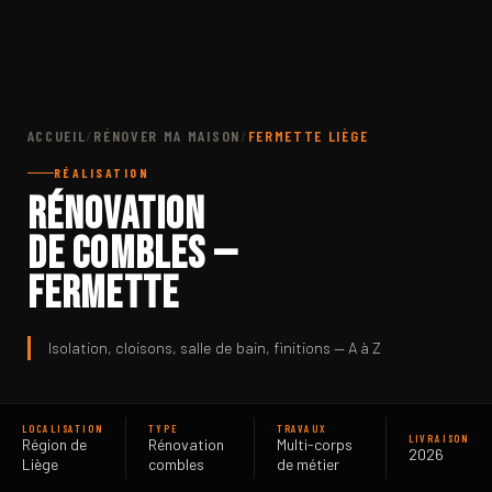
ACCUEIL
/
RÉNOVER MA MAISON
/
FERMETTE LIÈGE
RÉALISATION
Rénovation
de combles —
fermette
Isolation, cloisons, salle de bain, finitions — A à Z
LOCALISATION
TYPE
TRAVAUX
LIVRAISON
Région de
Rénovation
Multi-corps
2026
Liège
combles
de métier