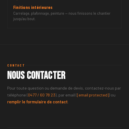
Finitions intérieures
Carrelage, plafonnage, peinture — nous finissons le chantier
jusqu'au bout.
CONTACT
Nous contacter
Pour toute question ou demande de devis, contactez-nous par
téléphone (
0477 / 60 78 23
), par email (
[email protected]
) ou
remplir le formulaire de contact
.
NOM ET PRÉNOM
TÉLÉPHONE