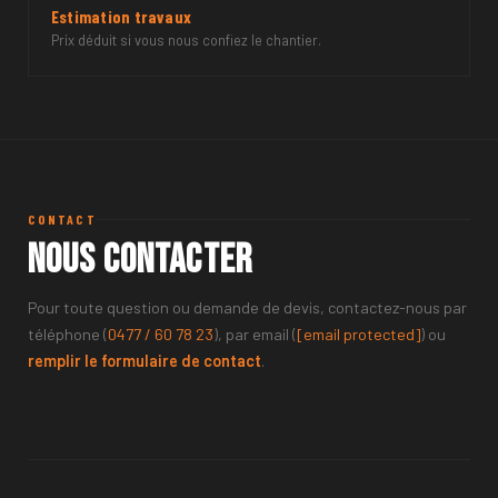
Estimation travaux
Prix déduit si vous nous confiez le chantier.
CONTACT
Nous contacter
Pour toute question ou demande de devis, contactez-nous par
téléphone (
0477 / 60 78 23
), par email (
[email protected]
) ou
remplir le formulaire de contact
.
NOM ET PRÉNOM
TÉLÉPHONE