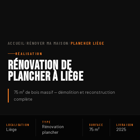
ACCUEIL
/
RÉNOVER MA MAISON
/
PLANCHER LIÈGE
RÉALISATION
Rénovation de
plancher à Liège
75 m² de bois massif — démolition et reconstruction
complète
TYPE
LOCALISATION
SURFACE
LIVRAISON
Rénovation
Liège
75 m²
2025
plancher