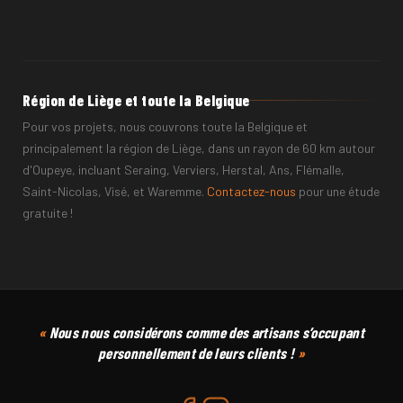
NOM ET PRÉNOM
TÉLÉPHONE
Région de Liège et toute la Belgique
Pour vos projets, nous couvrons toute la Belgique et
principalement la région de Liège, dans un rayon de 60 km autour
d'Oupeye, incluant Seraing, Verviers, Herstal, Ans, Flémalle,
Saint-Nicolas, Visé, et Waremme.
Contactez-nous
pour une étude
gratuite !
CODE POSTAL
COMMUNE
Nous nous considérons comme des artisans s’occupant
personnellement de leurs clients !