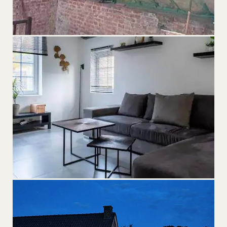
SERVICE
RÉNOVATIONS
Toiture, cloisons, châssis — de A à Z avec un seul
interlocuteur.
SERVICE
FINITIONS
Carrelage, plafonnage, peinture — jusqu'à la dernière couche.