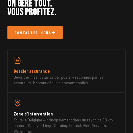
On gère tout.
Vous profitez.
CONTACTEZ-NOUS
Dossier assurance
Devis certifiés, détaillés par poste — reconnus par les
assureurs. Montant déduit si travaux confiés.
Zone d'intervention
Toute la Belgique — principalement dans un rayon de 60 km
autour d'Oupeye : Liège, Seraing, Herstal, Visé, Verviers,
Waremme.