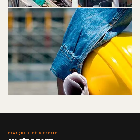
LOCATION
CONTAINERS & REMORQUES
8 à 20 m³, disponible 24h/24 — livraison et reprise sur site.
GRATUIT
ESTIMATION DE TRAVAUX
Évaluation précise en une journée — prix déduit si travaux
confiés.
TRANQUILLITÉ D'ESPRIT