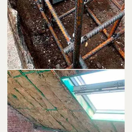
EXPERTISE
STABILISATION
Fissures, affaissements — micropieux Stabipro, seuls dans la
région.